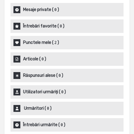
Mesaje private
(
)
0
Întrebări favorite
(
)
0
Punctele mele
(
)
2
Articole
(
)
0
Răspunsuri alese
(
)
0
Utilizatori urmăriți
(
)
0
Urmăritori
(
)
0
Întrebări urmărite
(
)
0