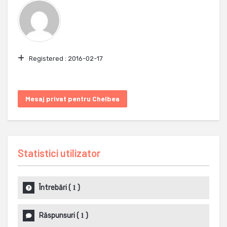
Registered :
2016-02-17
Mesaj privat pentru Chelbea
Statistici utilizator
Întrebări
(
)
1
Răspunsuri
(
)
1