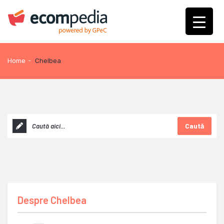
Home
-
Chelbea
Caută
Despre
Chelbea