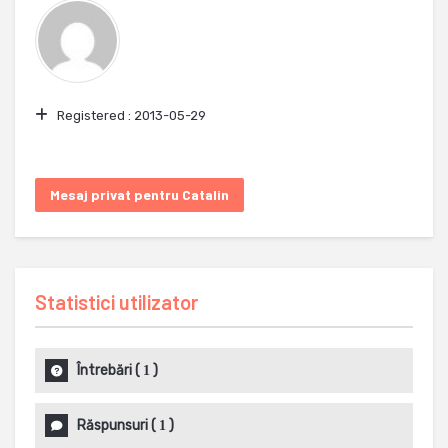
Registered :
2013-05-29
Mesaj privat pentru Catalin
Statistici utilizator
Întrebări
(
)
1
Răspunsuri
(
)
1