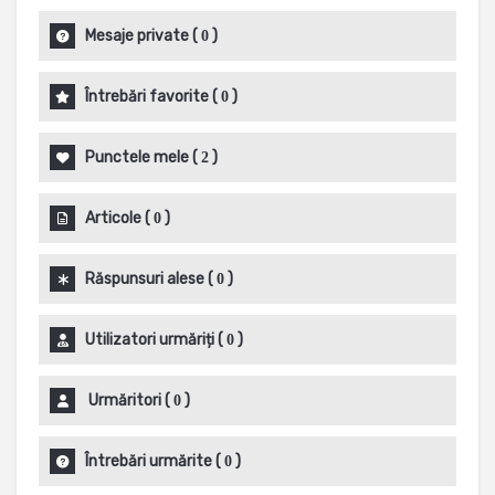
Mesaje private
(
)
0
Întrebări favorite
(
)
0
Punctele mele
(
)
2
Articole
(
)
0
Răspunsuri alese
(
)
0
Utilizatori urmăriți
(
)
0
Urmăritori
(
)
0
Întrebări urmărite
(
)
0