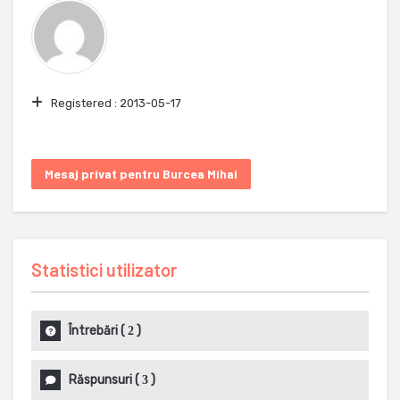
Registered :
2013-05-17
Mesaj privat pentru Burcea Mihai
Statistici utilizator
Întrebări
(
)
2
Răspunsuri
(
)
3