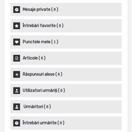
Mesaje private
(
)
0
Întrebări favorite
(
)
0
Punctele mele
(
)
1
Articole
(
)
0
Răspunsuri alese
(
)
0
Utilizatori urmăriți
(
)
0
Urmăritori
(
)
0
Întrebări urmărite
(
)
0