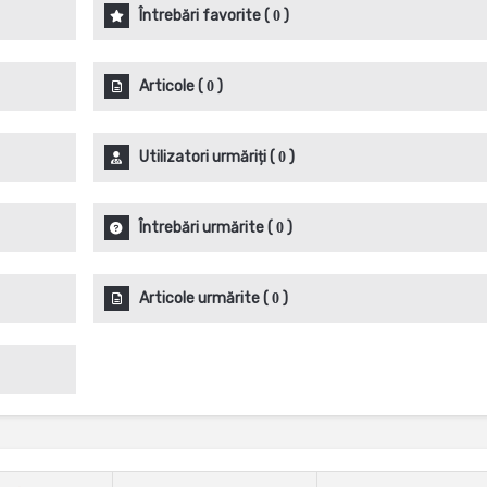
Întrebări favorite
(
)
0
Articole
(
)
0
Utilizatori urmăriți
(
)
0
Întrebări urmărite
(
)
0
Articole urmărite
(
)
0