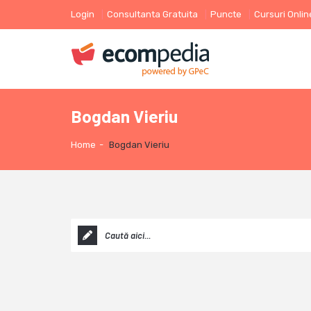
Login
Consultanta Gratuita
Puncte
Cursuri Onlin
Bogdan Vieriu
Home
-
Bogdan Vieriu