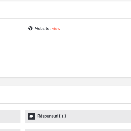
Website :
view
Răspunsuri
(
)
1