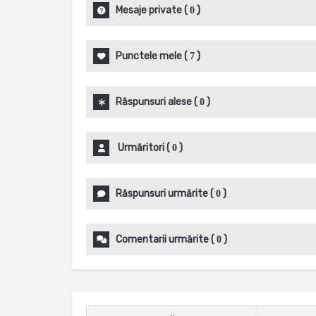
Mesaje private
(
)
0
Punctele mele
(
)
7
Răspunsuri alese
(
)
0
Urmăritori
(
)
0
Răspunsuri urmărite
(
)
0
Comentarii urmărite
(
)
0