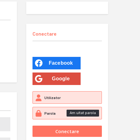
Conectare
Facebook
Google
Am uitat parola