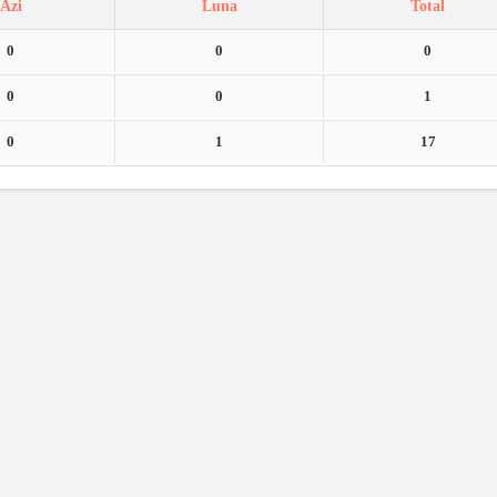
Azi
Luna
Total
0
0
0
0
0
1
0
1
17