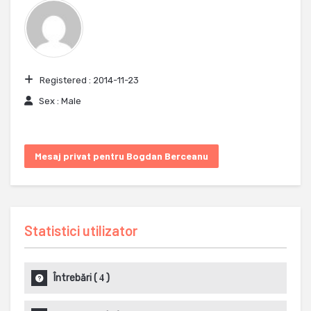
Registered :
2014-11-23
Sex :
Male
Mesaj privat pentru Bogdan Berceanu
Statistici utilizator
Întrebări
(
)
4