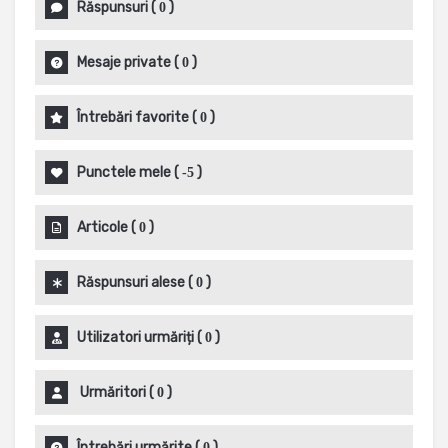
Răspunsuri
(
)
0
Mesaje private
(
)
0
Întrebări favorite
(
)
0
Punctele mele
(
)
-5
Articole
(
)
0
Răspunsuri alese
(
)
0
Utilizatori urmăriți
(
)
0
Urmăritori
(
)
0
Întrebări urmărite
(
)
0