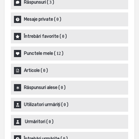
Răspunsuri
(
)
3
Mesaje private
(
)
0
Întrebări favorite
(
)
0
Punctele mele
(
)
12
Articole
(
)
0
Răspunsuri alese
(
)
0
Utilizatori urmăriți
(
)
0
Urmăritori
(
)
0
Întrebări urmărite
(
)
0