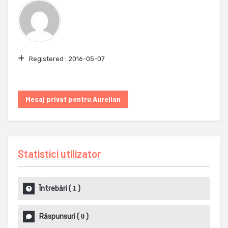
Registered :
2016-05-07
Mesaj privat pentru Aurelian
Statistici utilizator
Întrebări
(
)
1
Răspunsuri
(
)
0