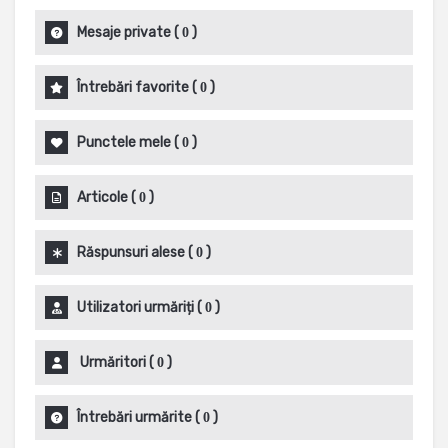
Mesaje private
(
)
0
Întrebări favorite
(
)
0
Punctele mele
(
)
0
Articole
(
)
0
Răspunsuri alese
(
)
0
Utilizatori urmăriți
(
)
0
Urmăritori
(
)
0
Întrebări urmărite
(
)
0