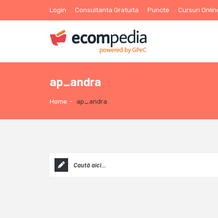
Login
Consultanta Gratuita
Puncte
Cursuri Onlin
ap_andra
Home
-
ap_andra