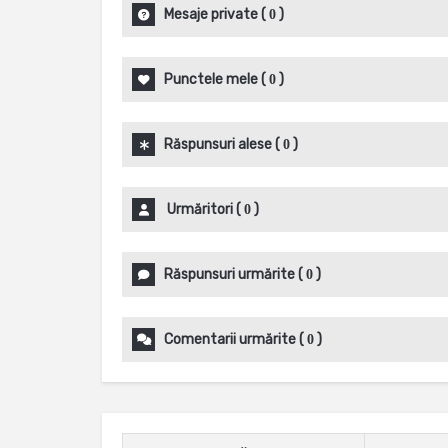
Mesaje private
(
)
0
Punctele mele
(
)
0
Răspunsuri alese
(
)
0
Urmăritori
(
)
0
Răspunsuri urmărite
(
)
0
Comentarii urmărite
(
)
0