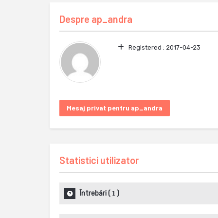
Despre
ap_andra
Registered :
2017-04-23
Mesaj privat pentru ap_andra
Statistici utilizator
Întrebări
(
)
1