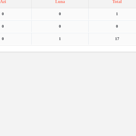
Azi
Luna
Total
0
0
1
0
0
0
0
1
17