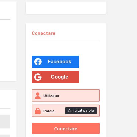
Conectare
Facebook
Google
Am uitat parola