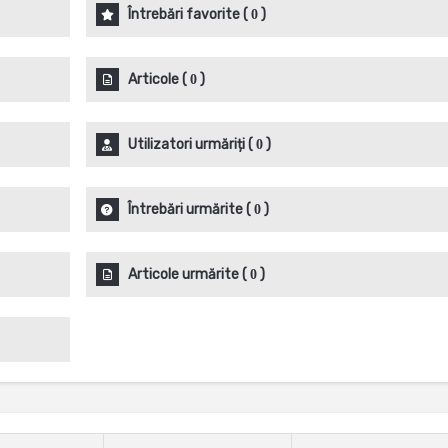
Întrebări favorite
(
)
0
Articole
(
)
0
Utilizatori urmăriți
(
)
0
Întrebări urmărite
(
)
0
Articole urmărite
(
)
0