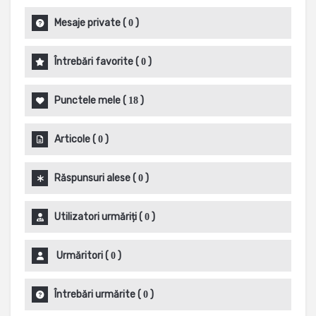
Mesaje private
(
)
0
Întrebări favorite
(
)
0
Punctele mele
(
)
18
Articole
(
)
0
Răspunsuri alese
(
)
0
Utilizatori urmăriți
(
)
0
Urmăritori
(
)
0
Întrebări urmărite
(
)
0