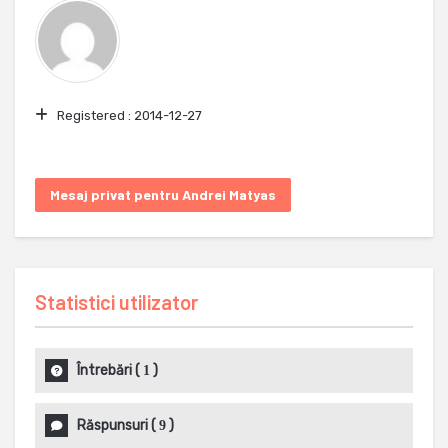
Registered :
2014-12-27
Mesaj privat pentru Andrei Matyas
Statistici utilizator
Întrebări
(
)
1
Răspunsuri
(
)
9