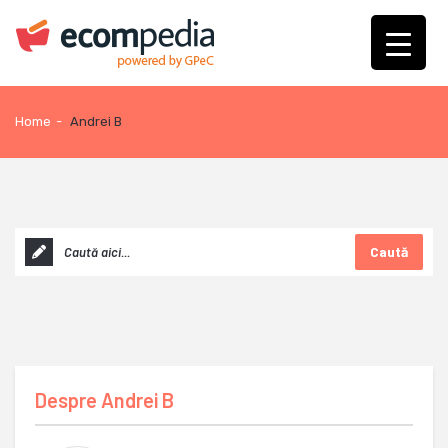
Home
-
Andrei B
Caută
Despre
Andrei B