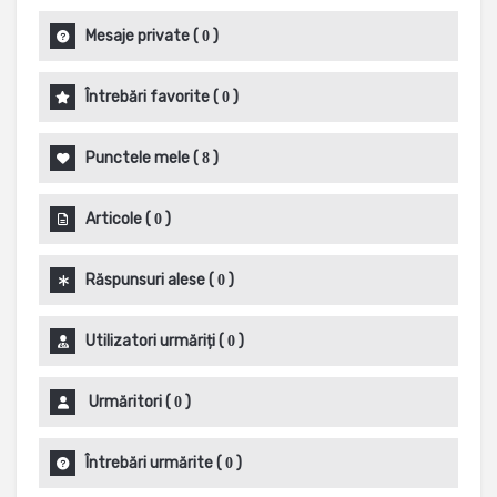
Mesaje private
(
)
0
Întrebări favorite
(
)
0
Punctele mele
(
)
8
Articole
(
)
0
Răspunsuri alese
(
)
0
Utilizatori urmăriți
(
)
0
Urmăritori
(
)
0
Întrebări urmărite
(
)
0