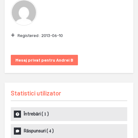
Registered :
2013-06-10
Mesaj privat pentru Andrei B
Statistici utilizator
Întrebări
(
)
1
Răspunsuri
(
)
4