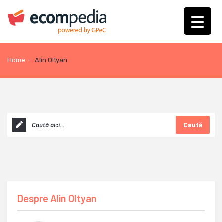
Home
-
Alin Oltyan
Caută
Despre
Alin Oltyan