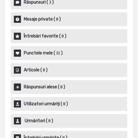
Răspunsuri
(
)
3
Mesaje private
(
)
0
Întrebări favorite
(
)
0
Punctele mele
(
)
11
Articole
(
)
0
Răspunsuri alese
(
)
0
Utilizatori urmăriți
(
)
0
Urmăritori
(
)
0
Întrebări urmărite
(
)
0