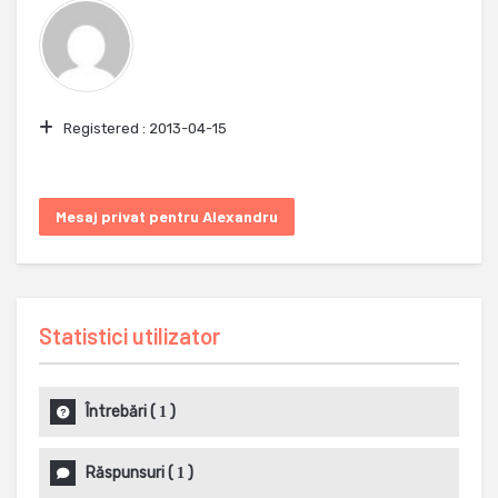
Registered :
2013-04-15
Mesaj privat pentru Alexandru
Statistici utilizator
Întrebări
(
)
1
Răspunsuri
(
)
1