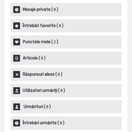
Mesaje private
(
)
0
Întrebări favorite
(
)
0
Punctele mele
(
)
2
Articole
(
)
0
Răspunsuri alese
(
)
0
Utilizatori urmăriți
(
)
0
Urmăritori
(
)
0
Întrebări urmărite
(
)
0