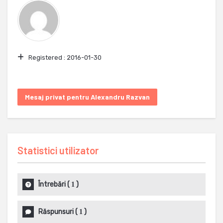
Registered :
2016-01-30
Mesaj privat pentru Alexandru Razvan
Statistici utilizator
Întrebări
(
)
1
Răspunsuri
(
)
1