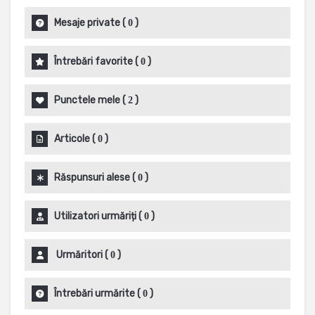
Mesaje private
(
)
0
Întrebări favorite
(
)
0
Punctele mele
(
)
2
Articole
(
)
0
Răspunsuri alese
(
)
0
Utilizatori urmăriți
(
)
0
Urmăritori
(
)
0
Întrebări urmărite
(
)
0