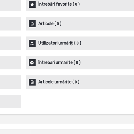
Întrebări favorite
(
)
0
Articole
(
)
0
Utilizatori urmăriți
(
)
0
Întrebări urmărite
(
)
0
Articole urmărite
(
)
0