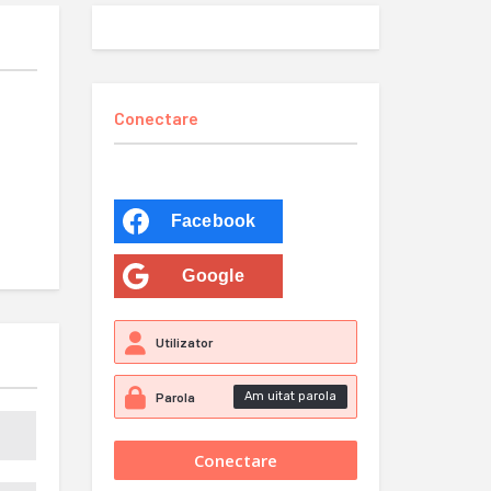
Conectare
Facebook
Google
Am uitat parola