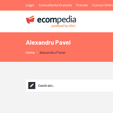
Login
Consultanta Gratuita
Puncte
Cursuri Onlin
Alexandru Pavel
Home
-
Alexandru Pavel