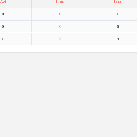
Azi
Luna
Total
0
0
1
0
0
6
1
3
9