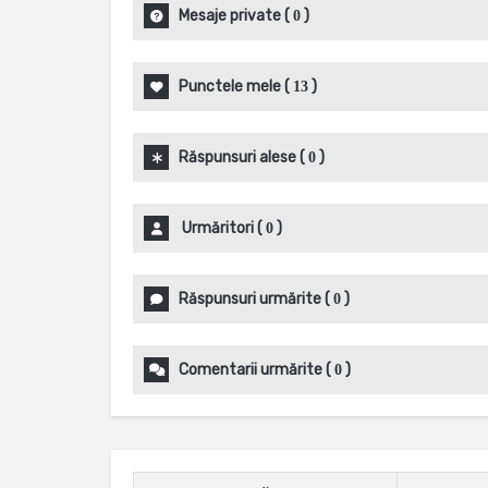
Mesaje private
(
)
0
Punctele mele
(
)
13
Răspunsuri alese
(
)
0
Urmăritori
(
)
0
Răspunsuri urmărite
(
)
0
Comentarii urmărite
(
)
0