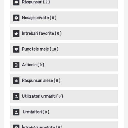
Răspunsuri
(
)
2
Mesaje private
(
)
0
Întrebări favorite
(
)
0
Punctele mele
(
)
10
Articole
(
)
0
Răspunsuri alese
(
)
0
Utilizatori urmăriți
(
)
0
Urmăritori
(
)
0
Întrebări urmărite
(
)
0