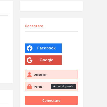
Conectare
Facebook
Google
Am uitat parola