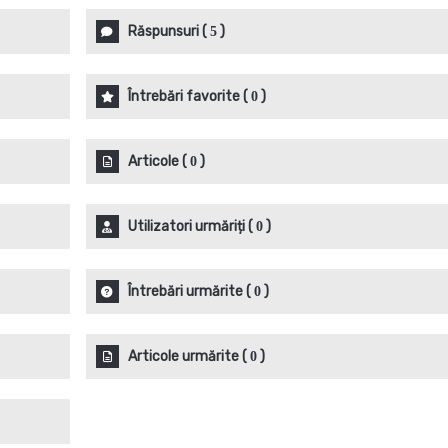
Răspunsuri
(
)
5
Întrebări favorite
(
)
0
Articole
(
)
0
Utilizatori urmăriți
(
)
0
Întrebări urmărite
(
)
0
Articole urmărite
(
)
0