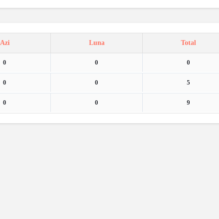
Azi
Luna
Total
0
0
0
0
0
5
0
0
9