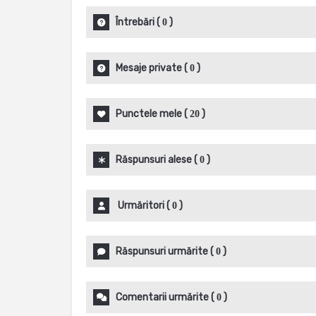
Întrebări
(
)
0
Mesaje private
(
)
0
Punctele mele
(
)
20
Răspunsuri alese
(
)
0
Urmăritori
(
)
0
Răspunsuri urmărite
(
)
0
Comentarii urmărite
(
)
0