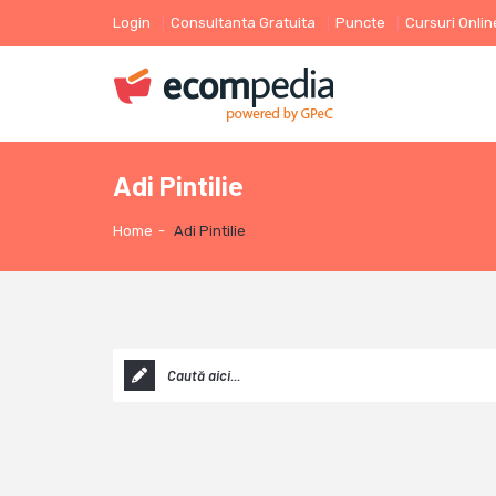
Login
Consultanta Gratuita
Puncte
Cursuri Onlin
Adi Pintilie
Home
-
Adi Pintilie