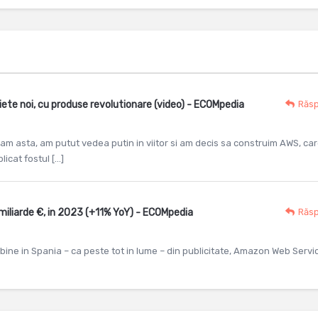
iete noi, cu produse revolutionare (video) - ECOMpedia
Răs
am asta, am putut vedea putin in viitor si am decis sa construim AWS, ca
licat fostul […]
 miliarde €, in 2023 (+11% YoY) - ECOMpedia
Răs
ine in Spania – ca peste tot in lume – din publicitate, Amazon Web Servi