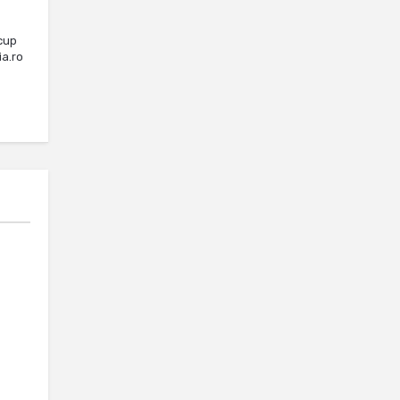
cup
ia.ro