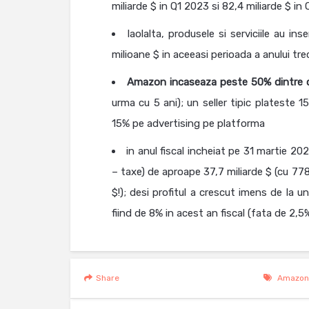
miliarde $ in Q1 2023 si 82,4 miliarde $ in
laolalta, produsele si serviciile au i
milioane $ in aceeasi perioada a anului tre
Amazon incaseaza peste 50% dintre co
urma cu 5 ani); un seller tipic plateste
15% pe advertising pe platforma
in anul fiscal incheiat pe 31 martie 
– taxe) de aproape 37,7 miliarde $ (cu 778%
$!); desi profitul a crescut imens de la u
fiind de 8% in acest an fiscal (fata de 2,5
Share
Amazon