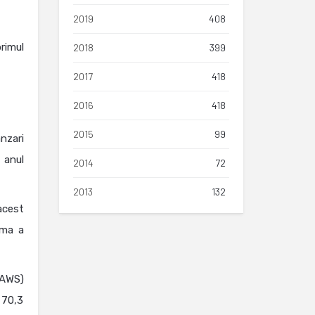
2019
408
rimul
2018
399
2017
418
2016
418
2015
99
nzari
 anul
2014
72
2013
132
acest
rma a
 AWS)
 70,3