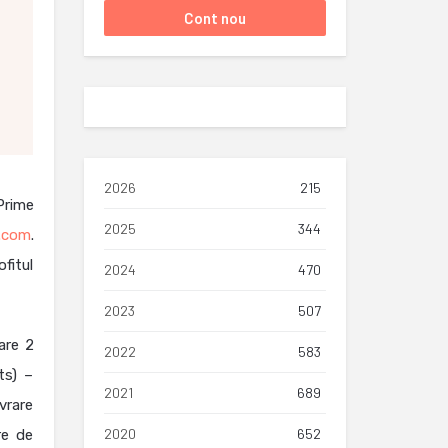
2026
215
Prime
2025
344
.com
.
fitul
2024
470
2023
507
are 2
2022
583
ts) –
2021
689
vrare
2020
652
re de