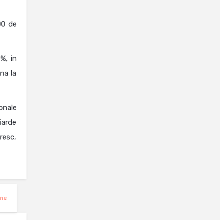
00 de
%, in
na la
onale
liarde
resc,
ine