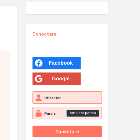
Conectare
Facebook
Google
Am uitat parola