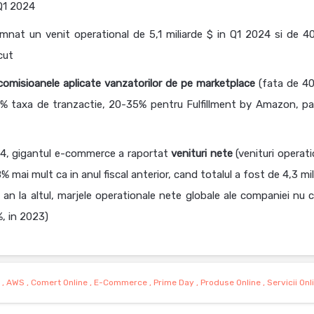
 Q1 2024
nsemnat un venit operational de 5,1 miliarde $ in Q1 2024 si de 4
cut
misioanele aplicate vanzatorilor de pe marketplace
(fata de 40
 15% taxa de tranzactie, 20-35% pentru Fulfillment by Amazon, pa
2024, gigantul e-commerce a raportat
venituri nete
(venituri operati
 mai mult ca in anul fiscal anterior, cand totalul a fost de 4,3 mi
n an la altul, marjele operationale nete globale ale companiei nu c
%, in 2023)
,
AWS
,
Comert Online
,
E-Commerce
,
Prime Day
,
Produse Online
,
Servicii Onl