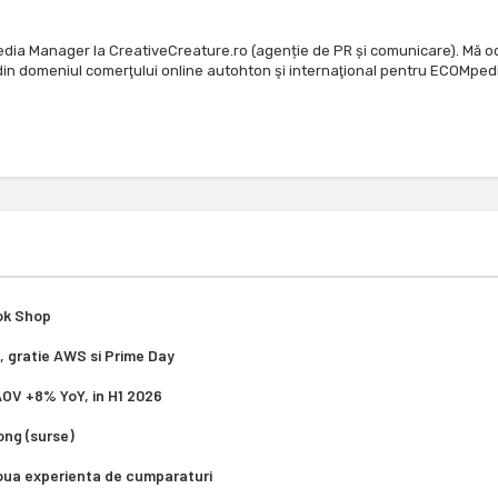
edia Manager la CreativeCreature.ro (agenție de PR și comunicare). Mă o
te din domeniul comerţului online autohton şi internaţional pentru ECOMped
Tok Shop
, gratie AWS si Prime Day
 AOV +8% YoY, in H1 2026
Kong (surse)
oua experienta de cumparaturi