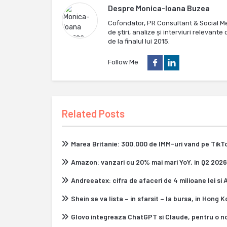
Despre
Monica-Ioana Buzea
Cofondator, PR Consultant & Social M
de ştiri, analize și interviuri relevan
de la finalul lui 2015.
Follow Me
Related Posts
Marea Britanie: 300.000 de IMM-uri vand pe Tik
Amazon: vanzari cu 20% mai mari YoY, in Q2 2026
Andreeatex: cifra de afaceri de 4 milioane lei si
Shein se va lista – in sfarsit – la bursa, in Hong 
Glovo integreaza ChatGPT si Claude, pentru o n