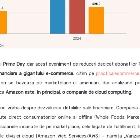
ul
Prime Day,
dar acest eveniment de reduceri dedicat abonatilor 
inanciare a gigantului e-commerce
, citim pe
practicalecommerce
ori se bazeaza pe marketplace-ul american, dar analizand pro
ca
Amazon este, in principal, o companie de cloud computing
.
 vorba despre dezvaluirea detaliilor sale financiare. Compania 
ute direct consumatorilor online si offline (Whole Foods Marke
anele incasate de pe marketplace, cele legate de fulfillment, li
rile diviziei cloud (Amazon Web Services/AWS) – numita „Vanza