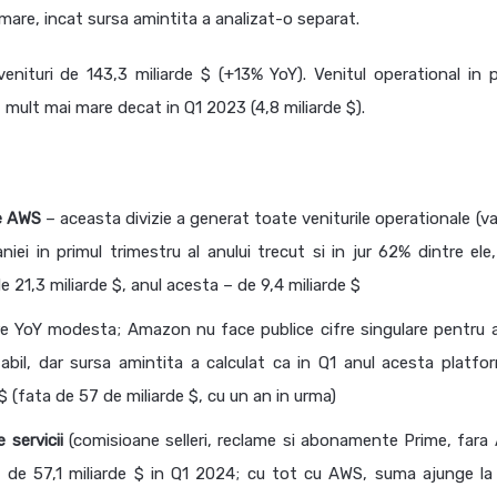
e mare, incat sursa amintita a analizat-o separat.
ituri de 143,3 miliarde $ (+13% YoY). Venitul operational in p
, mult mai mare decat in Q1 2023 (4,8 miliarde $).
e AWS
– aceasta divizie a generat toate veniturile operationale (va
iei in primul trimestru al anului trecut si in jur 62% dintre ele,
 21,3 miliarde $, anul acesta – de 9,4 miliarde $
e YoY modesta; Amazon nu face publice cifre singulare pentru 
abil, dar sursa amintita a calculat ca in Q1 anul acesta platfo
$ (fata de 57 de miliarde $, cu un an in urma)
 servicii
(comisioane selleri, reclame si abonamente Prime, fara
i de 57,1 miliarde $ in Q1 2024; cu tot cu AWS, suma ajunge la