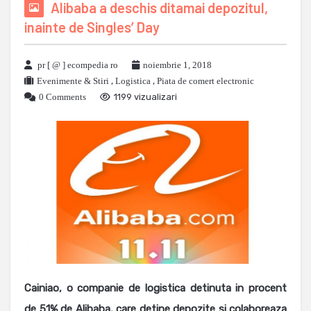
Alibaba a deschis ditamai depozitul,
inainte de Singles’ Day
pr [ @ ] ecompedia ro
noiembrie 1, 2018
Evenimente & Stiri
,
Logistica
,
Piata de comert electronic
0 Comments
1199 vizualizari
Cainiao, o companie d
e logistica detinuta in procent
de 51% de Alibaba, care detine depozite si colaboreaza