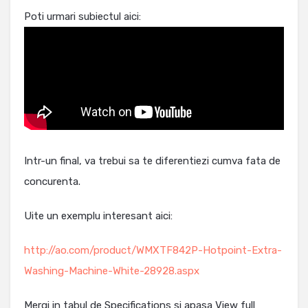
Poti urmari subiectul aici:
Intr-un final, va trebui sa te diferentiezi cumva fata de
concurenta.
Uite un exemplu interesant aici:
http://ao.com/product/WMXTF842P-Hotpoint-Extra-
Washing-Machine-White-28928.aspx
Mergi in tabul de Specifications si apasa View full