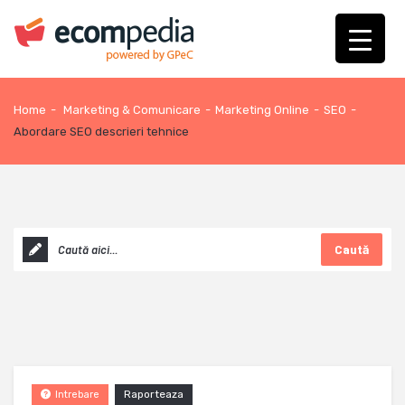
Home
-
Marketing & Comunicare
-
Marketing Online
-
SEO
-
Abordare SEO descrieri tehnice
Caută
Raporteaza
Intrebare