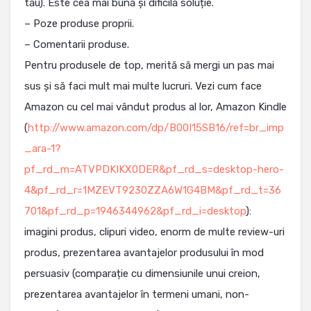
tău). Este cea mai bună și dificilă soluție.
– Poze produse proprii.
– Comentarii produse.
Pentru produsele de top, merită să mergi un pas mai
sus și să faci mult mai multe lucruri. Vezi cum face
Amazon cu cel mai vândut produs al lor, Amazon Kindle
(
http://www.amazon.com/dp/B00I15SB16/ref=br_imp
_ara-1?
pf_rd_m=ATVPDKIKX0DER&pf_rd_s=desktop-hero-
4&pf_rd_r=1MZEVT9230ZZA6W1G4BM&pf_rd_t=36
701&pf_rd_p=1946344962&pf_rd_i=desktop
):
imagini produs, clipuri video, enorm de multe review-uri
produs, prezentarea avantajelor produsului în mod
persuasiv (comparație cu dimensiunile unui creion,
prezentarea avantajelor în termeni umani, non-