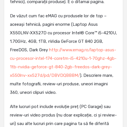
tehnici), comparații produse). E o ditamai pagina.
De văzut cum fac eMAG cu produsele lor de top –
aceeași tehnică, pagini enorme (Laptop Asus
X550LNV-XX527D cu procesor Intel® Core™ i5-4210U,
1.70GHz, 4GB, 1TB, nVidia GeForce GT 840 2GB,
FreeDOS, Dark Grey
http://www.emag.ro/laptop-asus-
cu-procesor-intel-174-coretm-i5-4210u-1-70ghz-4gb-
1tb-nvidia-geforce-gt-840-2gb-freedos-dark-grey-
x550lnv-xx527d/pd/DBVDQBBBM/
). Descriere mare,
multe fotografii, review-uri produse, uneori imagini
360, uneori clipuri video.
Alte lucruri pot include evoluție preț (PC Garage) sau
review-uri video produs (nu doar explicație, ci și review-
uri) sau alte lucruri prin care pagina ta să fie diferită