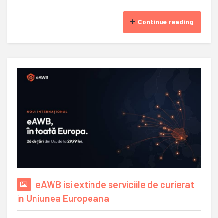
Continue reading
eAWB isi extinde serviciile de curierat
in Uniunea Europeana