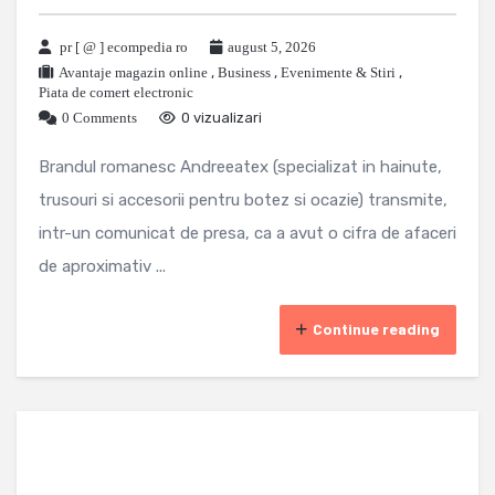
pr [ @ ] ecompedia ro
august 5, 2026
Avantaje magazin online
,
Business
,
Evenimente & Stiri
,
Piata de comert electronic
0 Comments
0 vizualizari
Brandul romanesc Andreeatex (specializat in hainute,
trusouri si accesorii pentru botez si ocazie) transmite,
intr-un comunicat de presa, ca a avut o cifra de afaceri
de aproximativ ...
Continue reading