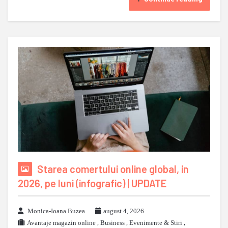
Starea comertului online global, in
2026, pe luni (infografic) | UPDATE
Monica-Ioana Buzea
august 4, 2026
Avantaje magazin online
,
Business
,
Evenimente & Stiri
,