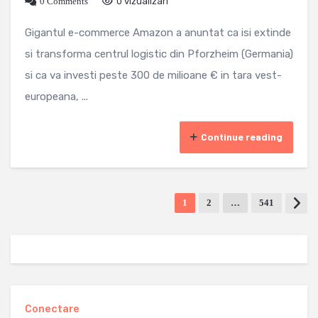
0 Comments
0 vizualizari
Gigantul e-commerce Amazon a anuntat ca isi extinde
si transforma centrul logistic din Pforzheim (Germania)
si ca va investi peste 300 de milioane € in tara vest-
europeana, ...
Continue reading
1
2
…
541
Conectare