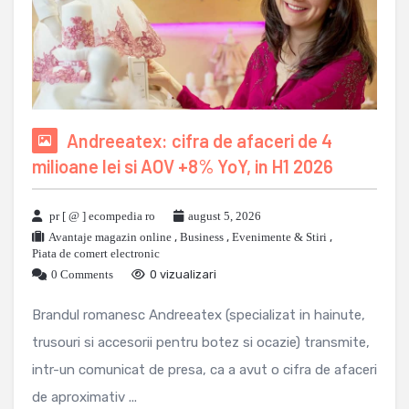
Andreeatex: cifra de afaceri de 4
milioane lei si AOV +8% YoY, in H1 2026
pr [ @ ] ecompedia ro
august 5, 2026
Avantaje magazin online
,
Business
,
Evenimente & Stiri
,
Piata de comert electronic
0 Comments
0 vizualizari
Brandul romanesc Andreeatex (specializat in hainute,
trusouri si accesorii pentru botez si ocazie) transmite,
intr-un comunicat de presa, ca a avut o cifra de afaceri
de aproximativ ...