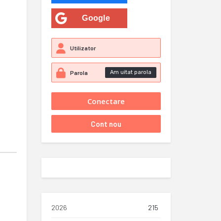
Google
Am uitat parola
2026
215