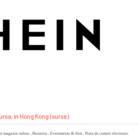
 bursa, in Hong Kong (surse)
je magazin online
,
Business
,
Evenimente & Stiri
,
Piata de comert electronic