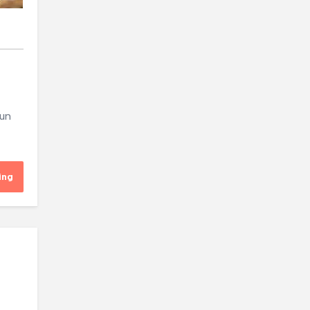
-un
ing