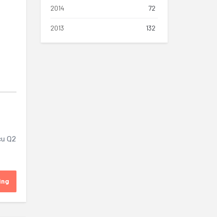
2014
72
2013
132
cu Q2
ing