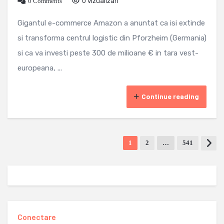
0 Comments
0 vizualizari
Gigantul e-commerce Amazon a anuntat ca isi extinde
si transforma centrul logistic din Pforzheim (Germania)
si ca va investi peste 300 de milioane € in tara vest-
europeana, ...
Continue reading
1
2
…
541
Conectare