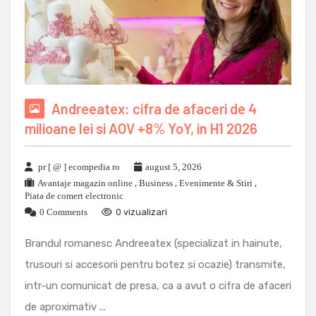
Andreeatex: cifra de afaceri de 4
milioane lei si AOV +8% YoY, in H1 2026
pr [ @ ] ecompedia ro
august 5, 2026
Avantaje magazin online
,
Business
,
Evenimente & Stiri
,
Piata de comert electronic
0 Comments
0 vizualizari
Brandul romanesc Andreeatex (specializat in hainute,
trusouri si accesorii pentru botez si ocazie) transmite,
intr-un comunicat de presa, ca a avut o cifra de afaceri
de aproximativ ...