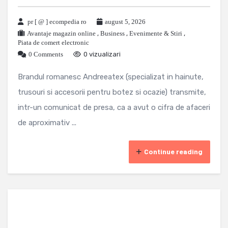
pr [ @ ] ecompedia ro
august 5, 2026
Avantaje magazin online
,
Business
,
Evenimente & Stiri
,
Piata de comert electronic
0 Comments
0 vizualizari
Brandul romanesc Andreeatex (specializat in hainute,
trusouri si accesorii pentru botez si ocazie) transmite,
intr-un comunicat de presa, ca a avut o cifra de afaceri
de aproximativ ...
Continue reading