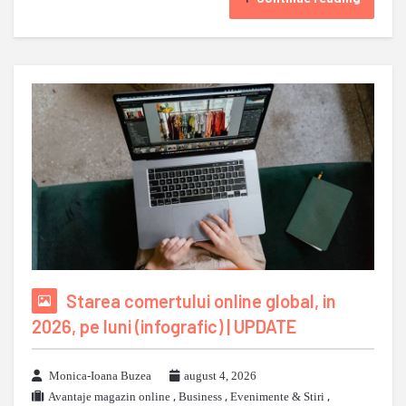
Starea comertului online global, in
2026, pe luni (infografic) | UPDATE
Monica-Ioana Buzea
august 4, 2026
Avantaje magazin online
,
Business
,
Evenimente & Stiri
,