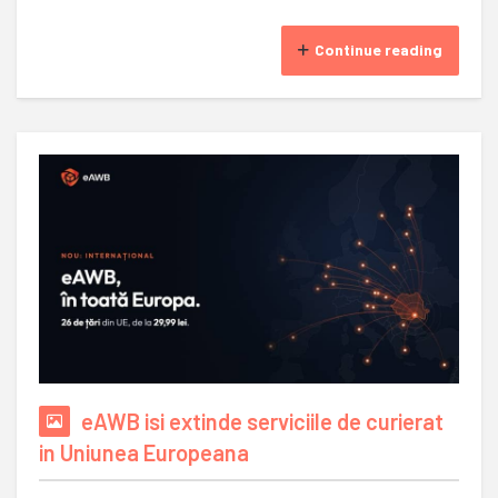
Continue reading
eAWB isi extinde serviciile de curierat
in Uniunea Europeana