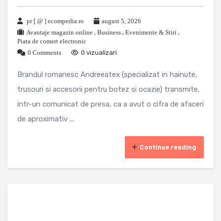
pr [ @ ] ecompedia ro
august 5, 2026
Avantaje magazin online
,
Business
,
Evenimente & Stiri
,
Piata de comert electronic
0 Comments
0 vizualizari
Brandul romanesc Andreeatex (specializat in hainute,
trusouri si accesorii pentru botez si ocazie) transmite,
intr-un comunicat de presa, ca a avut o cifra de afaceri
de aproximativ ...
Continue reading