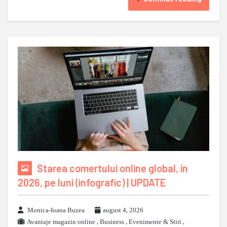
Starea comertului online global, in
2026, pe luni (infografic) | UPDATE
Monica-Ioana Buzea
august 4, 2026
Avantaje magazin online
,
Business
,
Evenimente & Stiri
,