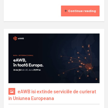
Continue reading
eAWB isi extinde serviciile de curierat
in Uniunea Europeana