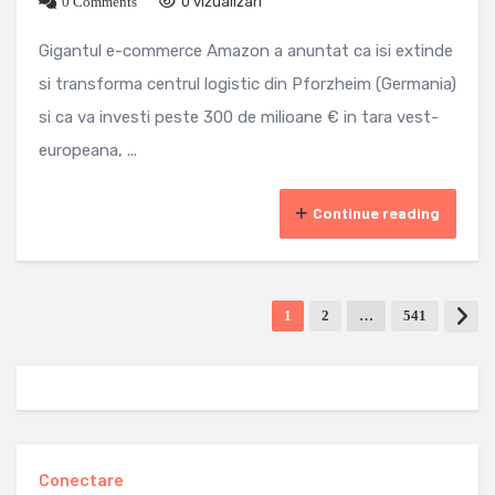
0 Comments
0 vizualizari
Gigantul e-commerce Amazon a anuntat ca isi extinde
si transforma centrul logistic din Pforzheim (Germania)
si ca va investi peste 300 de milioane € in tara vest-
europeana, ...
Continue reading
1
2
…
541
Conectare