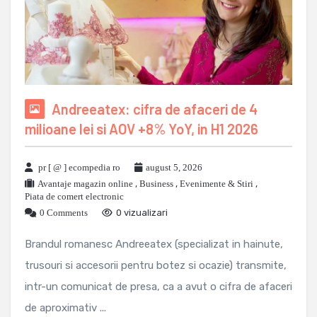
Andreeatex: cifra de afaceri de 4
milioane lei si AOV +8% YoY, in H1 2026
pr [ @ ] ecompedia ro
august 5, 2026
Avantaje magazin online
,
Business
,
Evenimente & Stiri
,
Piata de comert electronic
0 Comments
0 vizualizari
Brandul romanesc Andreeatex (specializat in hainute,
trusouri si accesorii pentru botez si ocazie) transmite,
intr-un comunicat de presa, ca a avut o cifra de afaceri
de aproximativ ...