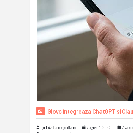
Glovo integreaza ChatGPT si Cla
pr [ @ ] ecompedia ro
august 4, 2026
Avanta