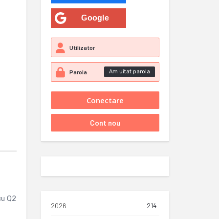
Google
Am uitat parola
cu Q2
2026
214