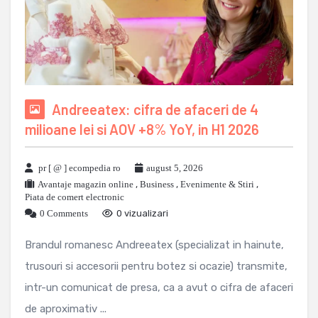
Andreeatex: cifra de afaceri de 4
milioane lei si AOV +8% YoY, in H1 2026
pr [ @ ] ecompedia ro
august 5, 2026
Avantaje magazin online
,
Business
,
Evenimente & Stiri
,
Piata de comert electronic
0 Comments
0 vizualizari
Brandul romanesc Andreeatex (specializat in hainute,
trusouri si accesorii pentru botez si ocazie) transmite,
intr-un comunicat de presa, ca a avut o cifra de afaceri
de aproximativ ...