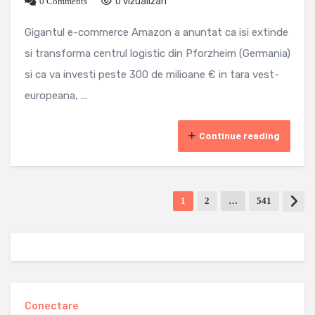
0 Comments
0 vizualizari
Gigantul e-commerce Amazon a anuntat ca isi extinde
si transforma centrul logistic din Pforzheim (Germania)
si ca va investi peste 300 de milioane € in tara vest-
europeana, ...
Continue reading
1
2
…
541
Conectare