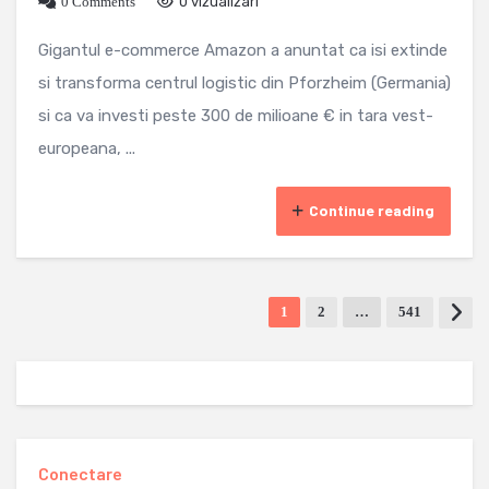
0 Comments
0 vizualizari
Gigantul e-commerce Amazon a anuntat ca isi extinde
si transforma centrul logistic din Pforzheim (Germania)
si ca va investi peste 300 de milioane € in tara vest-
europeana, ...
Continue reading
1
2
…
541
Conectare