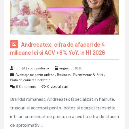
Andreeatex: cifra de afaceri de 4
milioane lei si AOV +8% YoY, in H1 2026
pr [ @ ] ecompedia ro
august 5, 2026
Avantaje magazin online
,
Business
,
Evenimente & Stiri
,
Piata de comert electronic
0 Comments
0 vizualizari
Brandul romanesc Andreeatex (specializat in hainute,
trusouri si accesorii pentru botez si ocazie) transmite,
intr-un comunicat de presa, ca a avut o cifra de afaceri
de aproximativ ...