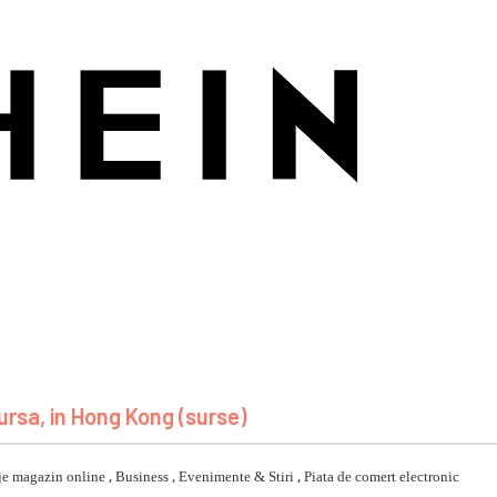
 bursa, in Hong Kong (surse)
je magazin online
,
Business
,
Evenimente & Stiri
,
Piata de comert electronic