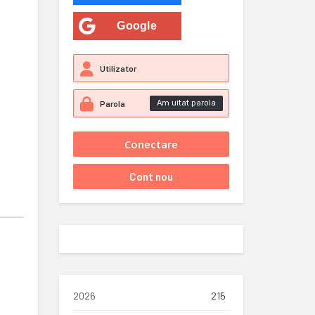
Google
Am uitat parola
2026
215