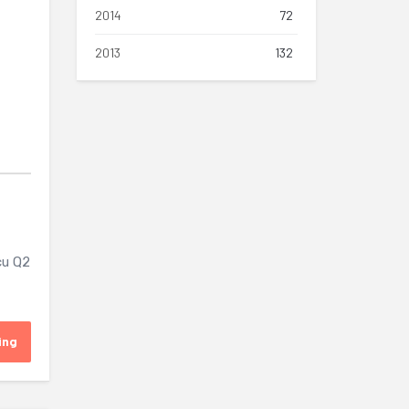
2014
72
2013
132
cu Q2
ing