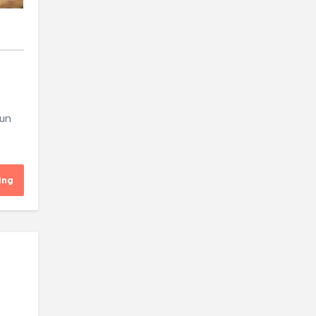
-un
ing