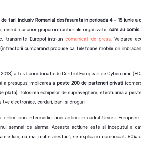
de tari, inclusiv Romania) desfasurata in perioada 4 – 15 iunie a d
i, membri ai unor grupuri infractionale organizate,
care au comis i
e
, transmite Europol intr-un
comunicat de presa
. Valoarea ac
 (infractorii cumparand produse ca telefoane mobile ori imbraca
018) a fost coordonata de Centrul European de Cybercrime (EC
si a presupus implicarea a
peste 200 de parteneri privati
(comerc
 de plata), folosirea echipelor de supraveghere, efectuarea a pest
itve electronice, carduri, bani si droguri.
r online prin intermediul unei actiuni in cadrul Uniunii Europene 
ui semnal de alarma. Aceasta actiune este si inceputul a ca
rele luni, cu mai multe arestari”, se explica in comunicat. 80% d