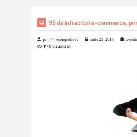
95 de infractori e-commerce, prin
pr [ @ ] ecompedia ro
iunie 23, 2018
Evenim
1140 vizualizari