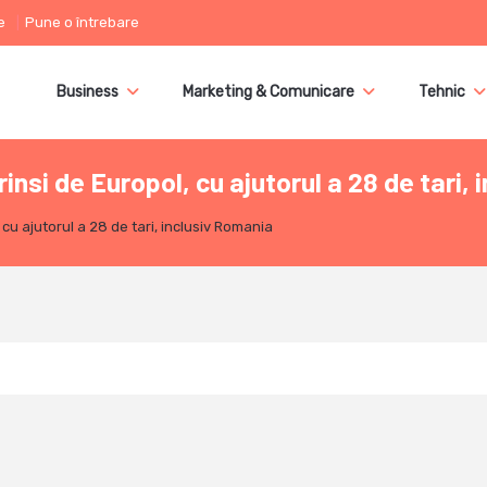
e
Pune o întrebare
Business
Marketing & Comunicare
Tehnic
nsi de Europol, cu ajutorul a 28 de tari,
cu ajutorul a 28 de tari, inclusiv Romania