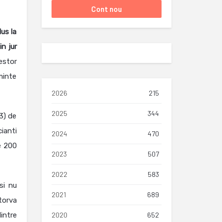
us la
n jur
estor
minte
2026
215
2025
344
3) de
ianti
2024
470
e 200
2023
507
2022
583
si nu
2021
689
torva
2020
652
intre