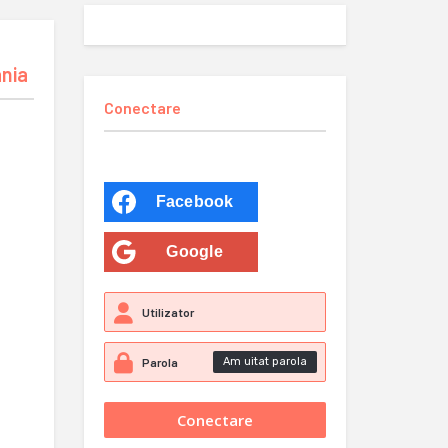
ania
Conectare
Facebook
Google
Am uitat parola