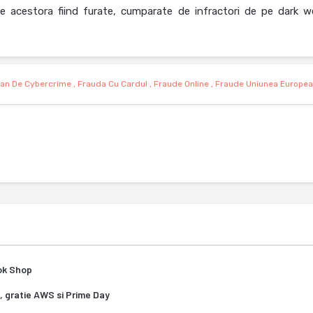
ele acestora fiind furate, cumparate de infractori de pe dark w
ean De Cybercrime
,
Frauda Cu Cardul
,
Fraude Online
,
Fraude Uniunea Europe
Tok Shop
, gratie AWS si Prime Day