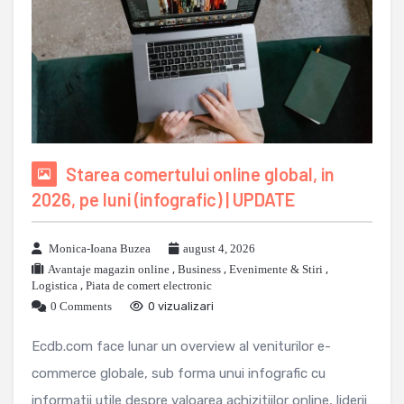
Starea comertului online global, in
2026, pe luni (infografic) | UPDATE
Monica-Ioana Buzea
august 4, 2026
Avantaje magazin online
,
Business
,
Evenimente & Stiri
,
Logistica
,
Piata de comert electronic
0 Comments
0 vizualizari
Ecdb.com face lunar un overview al veniturilor e-
commerce globale, sub forma unui infografic cu
informatii utile despre valoarea achizitiilor online, liderii