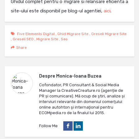
Ghidul complet pentru o migrare si relansare eficienta a
site-ului este disponibil pe blog-ul agentiei,
aici
.
Five Elements Digital
,
Ghid Migrare Site
,
Greseli Migrare Site
,
Greseli SEO
,
Migrare Site
,
Seo
Share
Despre
Monica-Ioana Buzea
Cofondator, PR Consultant & Social Media
Manager la CreativeCreature.ro (agenție de
PR și comunicare). Mă ocup de ştiri, analize și
interviuri relevante din domeniul comerţului
online autohton şi internaţional pentru
ECOMpedia.ro de la finalul lui 2015.
Follow Me