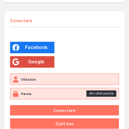
Conectare
Facebook
Google
Am uitat parola