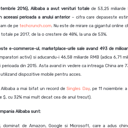
eptembrie 2016), Alibaba a avut venituri totale
de 53,25 miliarde
 aceeasi perioada a anului anterior
– cifra care depaseste estim
aflam de pe
techcrunch.com
. Nu este de mirare ca gigantul online 
or totale pe 2017, de la o crestere de 48%, la una de 53%.
a este e-commerce-ul, marketplace-urile sale avand 493 de milioa
paratori activi) si aducandu-i 46,58 miliarde RMB (adica 6,71 mil
i perioada din 2015. Asta avand in vedere ca intreaga China are 7
i utilizand dispozitive mobile pentru acces.
e Alibaba a mai bifat un record de
Singles Day
, pe 11 noiembrie: a
de $, cu 32% mai mult decat cea de anul trecut).
ompania Alibaba sunt:
iv, dominat de Amazon, Google si Microsoft, care a adus chine