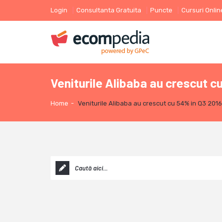
Login
Consultanta Gratuita
Puncte
Cursuri Onlin
Veniturile Alibaba au crescut c
Home
-
Veniturile Alibaba au crescut cu 54% in Q3 2016