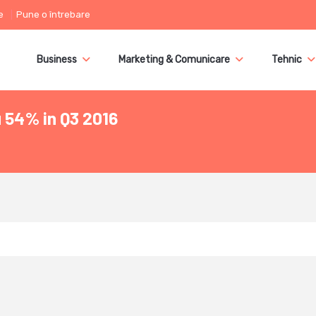
e
Pune o întrebare
Business
Marketing & Comunicare
Tehnic
u 54% in Q3 2016