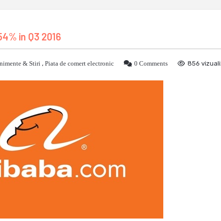
 54% in Q3 2016
nimente & Stiri
,
Piata de comert electronic
0 Comments
856 vizuali