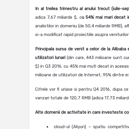
In al treilea trimestru al anului trecut (iulie-s
adica 7,67 miliarde $, c
u 54% mai mari decat in
analistilor in domeniu (de 50,4 miliarde RMB), 
si-a modificat rapid proiectiile asupra venituril
Principala sursa de venit a celor de la Alibab
utilizatori lunari
(din care, 443 milioane sunt cum
$) in Q3 2016, cu 45% mai mutl decat in aceeas
milioane de utilizatori de Internet, 95% dintre e
Cifrele vor fi uriase si pentru Q4 2016, dupa c
vanzari totale de 120,7 RMB (adica 17,73 miliar
Alte domenii de activitate in care investeste c
cloud-ul (Aliyun) – spatiu competit