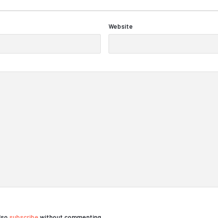
Website
also
subscribe
without commenting.