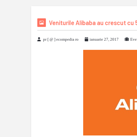
Veniturile Alibaba au crescut cu
pr [ @ ] ecompedia ro
ianuarie 27, 2017
Eve