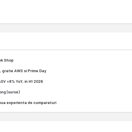
Tok Shop
, gratie AWS si Prime Day
 AOV +8% YoY, in H1 2026
Kong (surse)
oua experienta de cumparaturi