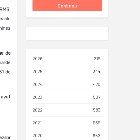
 RMB,
arile
chinez
ne de
2026
215
iarde
2025
344
31 de
2024
470
 avut
2023
507
2022
583
2021
689
2020
652
zilor