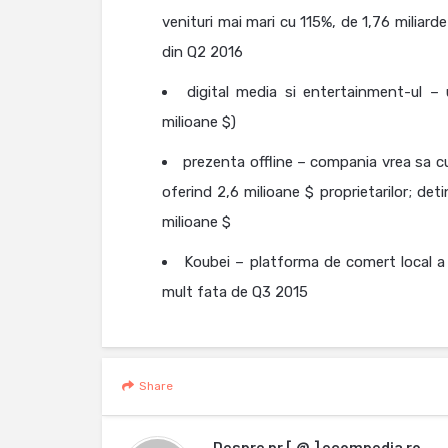
venituri mai mari cu 115%, de 1,76 milia
din Q2 2016
digital media si entertainment-ul –
milioane $)
prezenta offline – compania vrea sa cu
oferind 2,6 milioane $ proprietarilor; det
milioane $
Koubei – platforma de comert local a 
mult fata de Q3 2015
Share
Despre
pr [ @ ] ecompedia ro