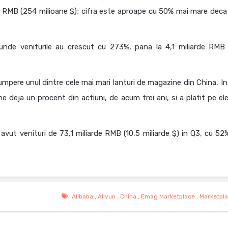
rde RMB (254 milioane $); cifra este aproape cu 50% mai mare deca
 unde veniturile au crescut cu 273%, pana la 4,1 miliarde RMB
mpere unul dintre cele mai mari lanturi de magazine din China, In
ine deja un procent din actiuni, de acum trei ani, si a platit pe e
avut venituri de 73,1 miliarde RMB (10,5 miliarde $) in Q3, cu 52
Alibaba
,
Aliyun
,
China
,
Emag Marketplace
,
Marketpl