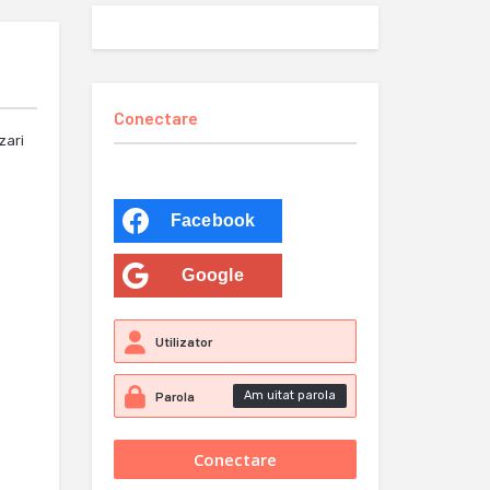
Conectare
zari
Facebook
Google
Am uitat parola