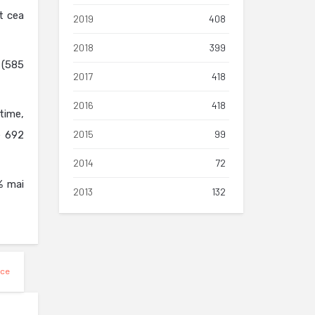
t cea
2019
408
2018
399
 (585
2017
418
2016
418
time,
2015
99
le 692
2014
72
% mai
2013
132
ace