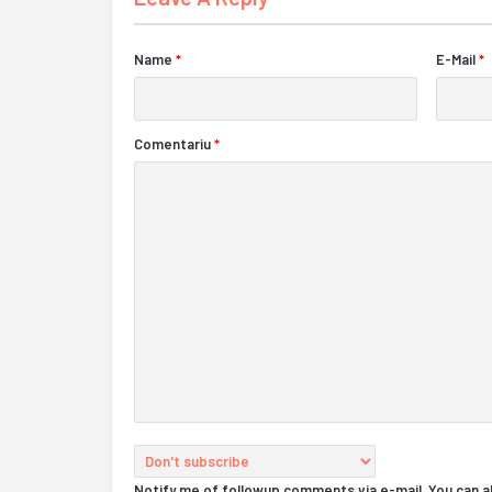
Name
*
E-Mail
*
Comentariu
*
Notify me of followup comments via e-mail. You can 