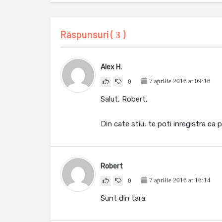
Răspunsuri (
)
3
Alex H.
7 aprilie 2016 at 09:16
0
Salut, Robert,
Din cate stiu, te poti inregistra ca p
Robert
7 aprilie 2016 at 16:14
0
Sunt din tara.