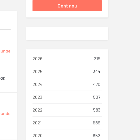
punde
2026
215
2025
344
or.
2024
470
2023
507
2022
583
punde
2021
689
2020
652