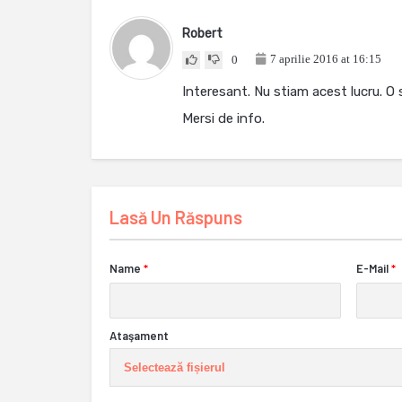
Robert
7 aprilie 2016 at 16:15
0
Interesant. Nu stiam acest lucru. O
Mersi de info.
Lasă Un Răspuns
Name
*
E-Mail
*
Ataşament
Selectează fișierul