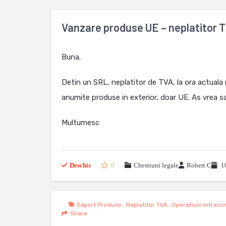
Vanzare produse UE – neplatitor 
Buna.
Detin un SRL, neplatitor de TVA, la ora actuala n
anumite produse in exterior, doar UE. As vrea sa
Multumesc
Deschis
0
Chestiuni legale
Robert C
10
Export Produse
,
Neplatitor TVA
,
Operatiuni Intrac
Share