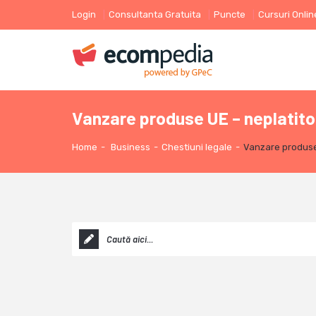
Login
Consultanta Gratuita
Puncte
Cursuri Onlin
Vanzare produse UE – neplatit
Home
-
Business
-
Chestiuni legale
-
Vanzare produse