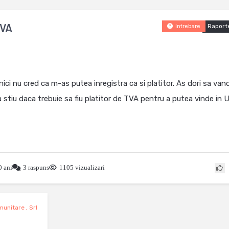
TVA
Raport
Intrebare
ici nu cred ca m-as putea inregistra ca si platitor. As dori sa van
 stiu daca trebuie sa fiu platitor de TVA pentru a putea vinde in 
 ani
3 raspuns
1105 vizualizari
omunitare
,
Srl