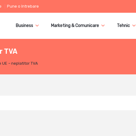
e
Pune o întrebare
Business
Marketing & Comunicare
Tehnic
or TVA
 UE – neplatitor TVA