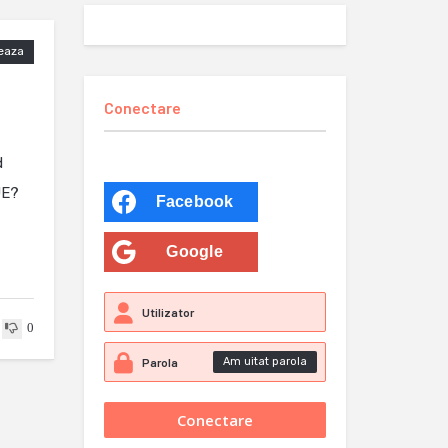
eaza
Conectare
d
UE?
Facebook
Google
0
Am uitat parola