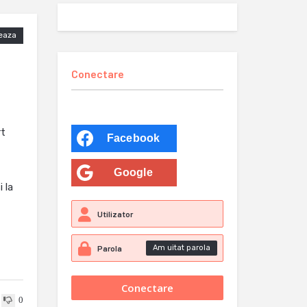
eaza
Conectare
rt
Facebook
Google
 la
Am uitat parola
0