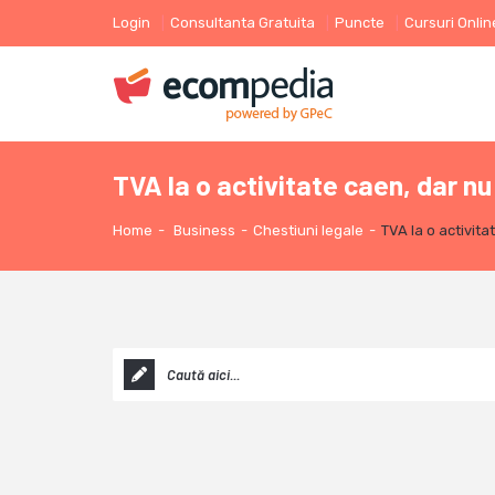
Login
Consultanta Gratuita
Puncte
Cursuri Onlin
TVA la o activitate caen, dar nu
Home
-
Business
-
Chestiuni legale
-
TVA la o activita