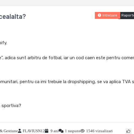
 cealalta?
Raport
Intrebare
ify.
e”, adica sunt arbitru de fotbal, iar un cod caen este pentru come
munitari, pentru ca imi trebuie la dropshipping, se va aplica TVA si
a sportiva?
 & Gestiune
FLAVIUSN12
9 ani
1 raspuns
1546 vizualizari