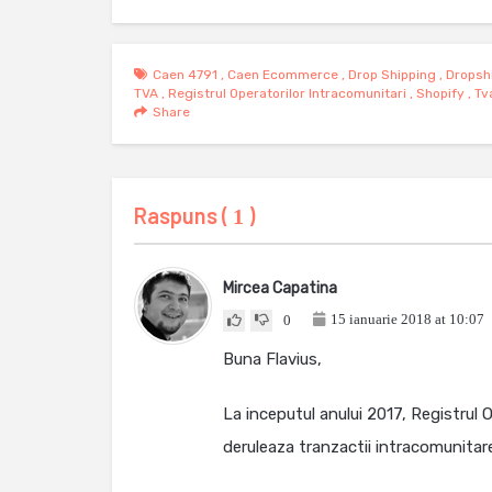
Caen 4791
,
Caen Ecommerce
,
Drop Shipping
,
Dropsh
TVA
,
Registrul Operatorilor Intracomunitari
,
Shopify
,
Tv
Share
Raspuns (
)
1
Mircea Capatina
15 ianuarie 2018 at 10:07
0
Buna Flavius,
La inceputul anului 2017, Registrul O
deruleaza tranzactii intracomunitare 