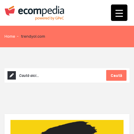
Home
-
trendyol.com
Caută