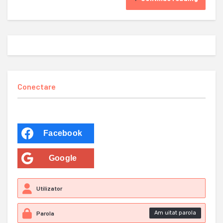
Conectare
Facebook
Google
Am uitat parola