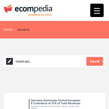
Home
-
slovacia
Caută