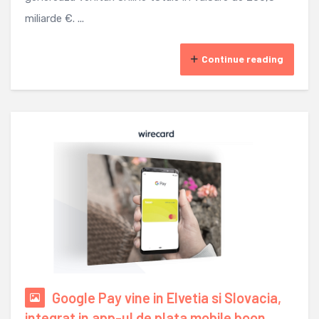
miliarde €. ...
Continue reading
Google Pay vine in Elvetia si Slovacia,
integrat in app-ul de plata mobile boon