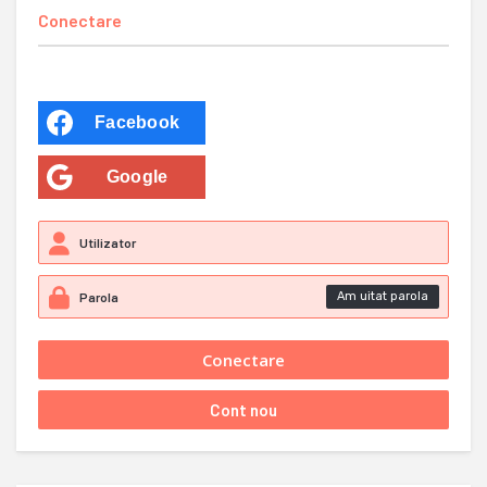
Conectare
Facebook
Google
Am uitat parola