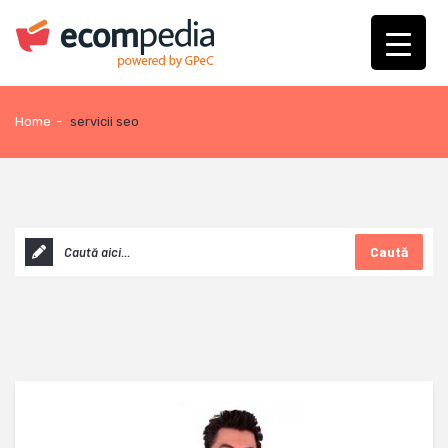
Home
-
servicii seo
Caută