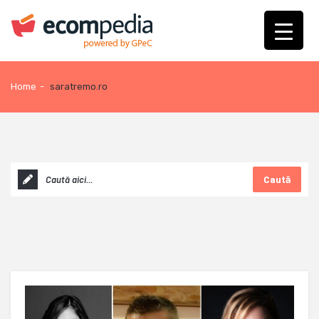
Home
-
saratremo.ro
Caută