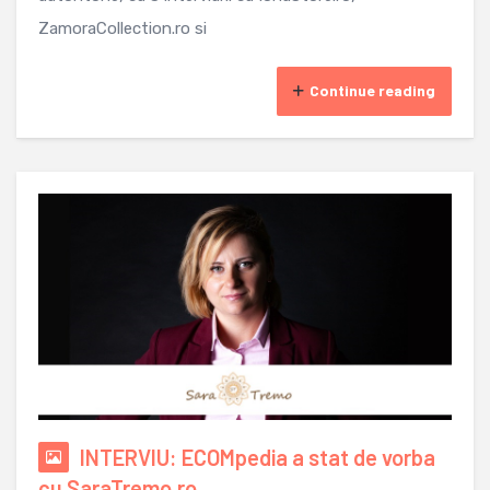
ZamoraCollection.ro si
Continue reading
INTERVIU: ECOMpedia a stat de vorba
cu SaraTremo.ro