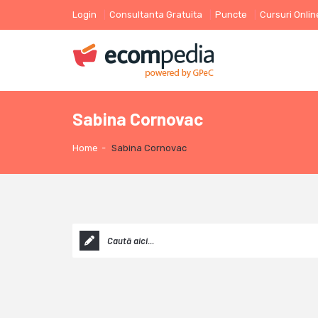
Login
Consultanta Gratuita
Puncte
Cursuri Onlin
Sabina Cornovac
Home
-
Sabina Cornovac