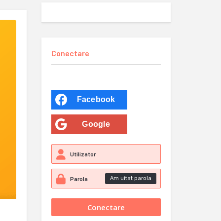
Conectare
Facebook
Google
Am uitat parola