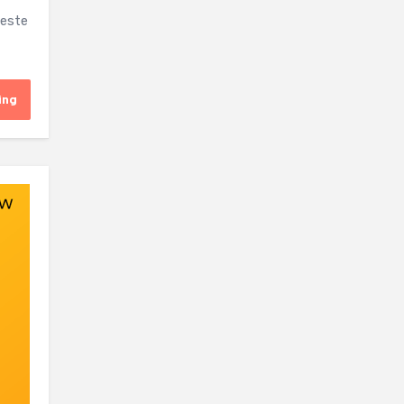
 este
ing