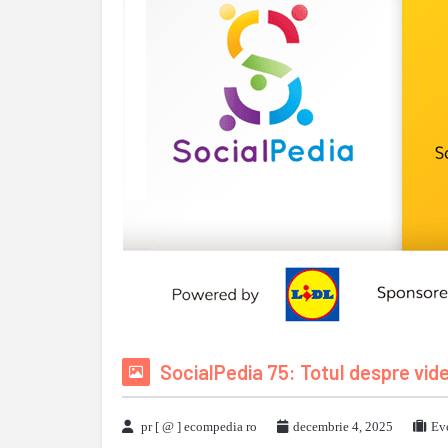
SocialPedia 75: Totul despre vid
pr [ @ ] ecompedia ro
decembrie 4, 2025
Ev