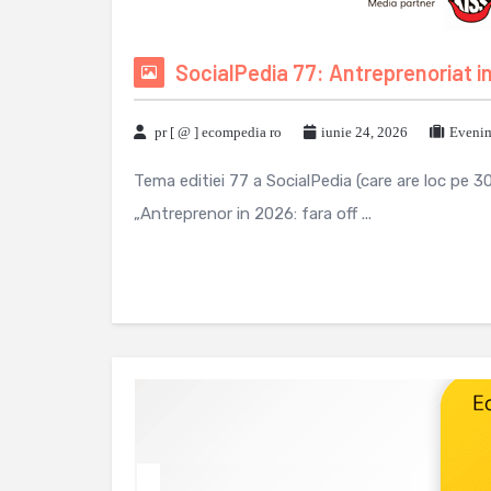
SocialPedia 77: Antreprenoriat i
pr [ @ ] ecompedia ro
iunie 24, 2026
Evenim
Tema editiei 77 a SocialPedia (care are loc pe 3
„Antreprenor in 2026: fara off ...