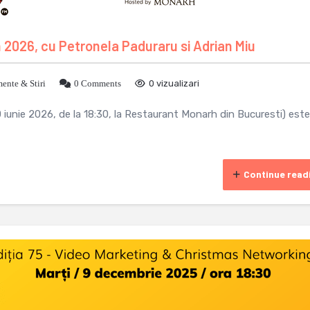
n 2026, cu Petronela Paduraru si Adrian Miu
ente & Stiri
0 Comments
0 vizualizari
0 iunie 2026, de la 18:30, la Restaurant Monarh din Bucuresti) este
Continue read