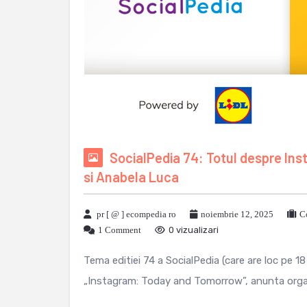
SocialPedia 74: Totul despre Ins
si Anabela Luca
pr [ @ ] ecompedia ro
noiembrie 12, 2025
C
1 Comment
0 vizualizari
Tema editiei 74 a SocialPedia (care are loc pe 1
„Instagram: Today and Tomorrow”, anunta organiz