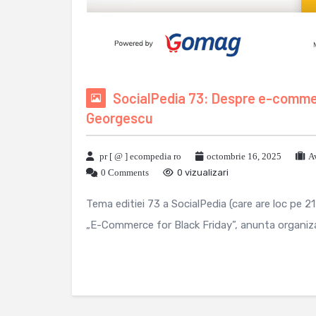
SocialPedia 73: Despre e-commer
Georgescu
pr [ @ ] ecompedia ro
octombrie 16, 2025
A
0 Comments
0 vizualizari
Tema editiei 73 a SocialPedia (care are loc pe 2
„E-Commerce for Black Friday”, anunta organizat