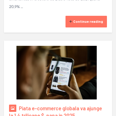
20,9% ...
Continue reading
Piata e-commerce globala va ajunge
la 1,4 trilioane $, pana in 2025