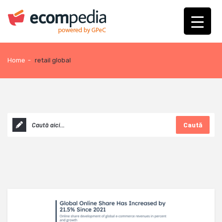
Home
-
retail global
Caută