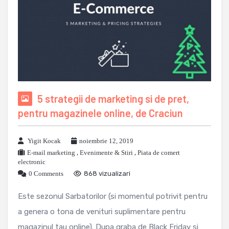
5 strategii de marketing si de pret,
pentru magazinele online, de Craciun
Yigit Kocak
noiembrie 12, 2019
E-mail marketing
,
Evenimente & Stiri
,
Piata de comert
electronic
0 Comments
868 vizualizari
Este sezonul Sarbatorilor (si momentul potrivit pentru
a genera o tona de venituri suplimentare pentru
magazinul tau online). Dupa graba de Black Friday si