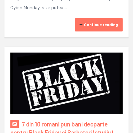
Cyber ​​Monday, s-ar putea ...
Continue reading
7 din 10 romani pun bani deoparte
pentru Black Friday si Sarbatori (studiu)