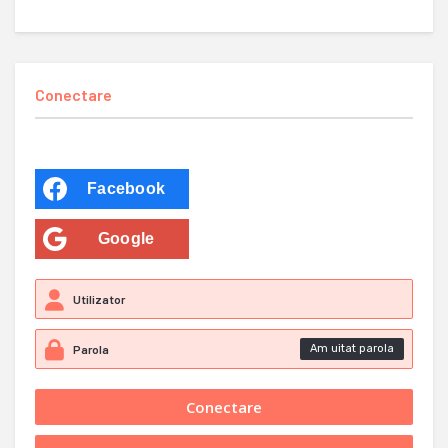
Conectare
Facebook
Google
Am uitat parola