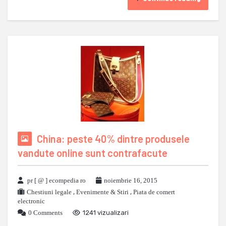
China: peste 40% dintre produsele
vandute online sunt contrafacute
pr [ @ ] ecompedia ro
noiembrie 16, 2015
Chestiuni legale
,
Evenimente & Stiri
,
Piata de comert
electronic
0 Comments
1241 vizualizari