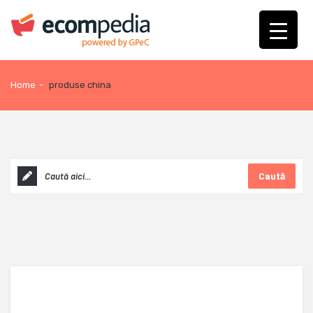
Home
-
produse china
Caută