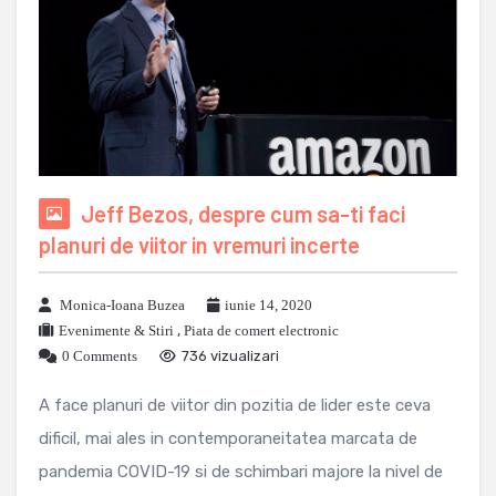
Jeff Bezos, despre cum sa-ti faci
planuri de viitor in vremuri incerte
Monica-Ioana Buzea
iunie 14, 2020
Evenimente & Stiri
,
Piata de comert electronic
0 Comments
736 vizualizari
A face planuri de viitor din pozitia de lider este ceva
dificil, mai ales in contemporaneitatea marcata de
pandemia COVID-19 si de schimbari majore la nivel de