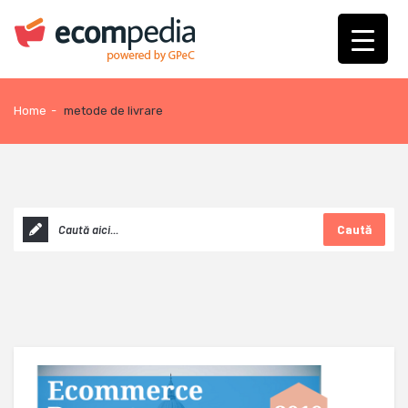
Home
-
metode de livrare
Caută