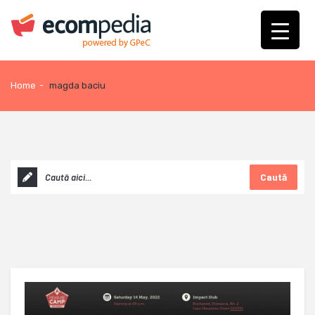
Home
-
magda baciu
Caută