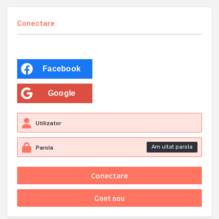
Conectare
Facebook
Google
Am uitat parola