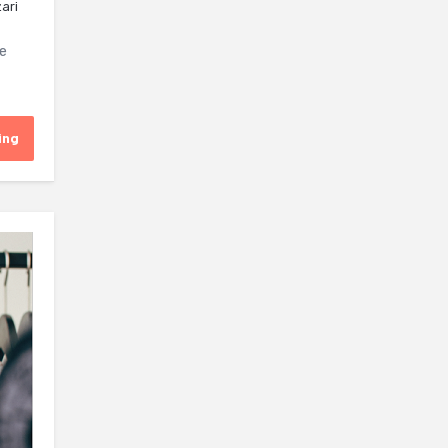
zari
e
ing