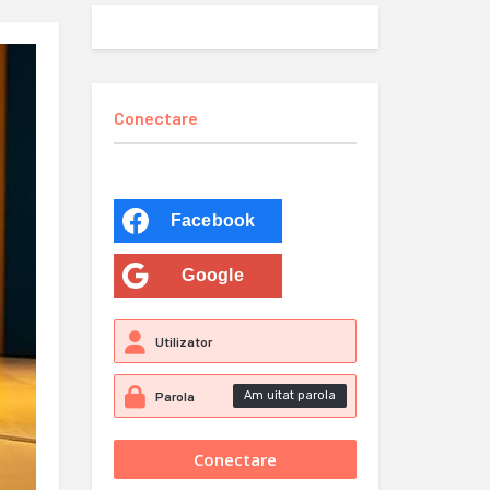
Conectare
Facebook
Google
Am uitat parola