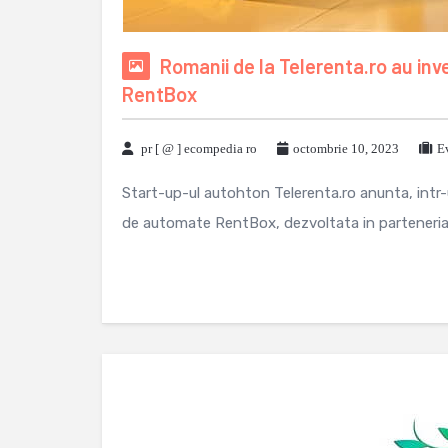
Romanii de la Telerenta.ro au inv
RentBox
pr [ @ ] ecompedia ro
octombrie 10, 2023
E
Start-up-ul autohton Telerenta.ro anunta, intr-
de automate RentBox, dezvoltata in parteneriat 