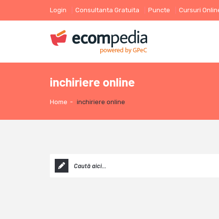
Login
Consultanta Gratuita
Puncte
Cursuri Onlin
inchiriere online
Home
-
inchiriere online