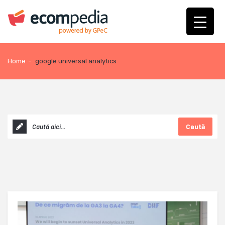
Home
-
google universal analytics
Caută